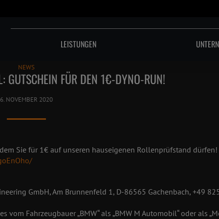
LEISTUNGEN
UNTER
NEWS
: GUTSCHEIN FÜR DEN 1€-DYNO-RUN!
6. NOVEMBER 2020
 dem Sie für 1€ auf unseren hauseigenen Rollenprüfstand dürfen
cgoEnOho/
 engineering GmbH, Am Brunnenfeld 1, D-86565 Gachenbach, +49 82
z eines vom Fahrzeugbauer „BMW“ als „BMW M Automobil“ oder als „M