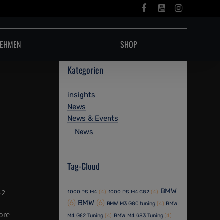
NEHMEN
SHOP
Kategorien
insights
News
News & Events
News
!
Tag-Cloud
BMW
52
1000 PS M4
(4)
1000 PS M4 G82
(4)
(6)
BMW
(6)
BMW M3 G80 tuning
(4)
BMW
ore
M4 G82 Tuning
(4)
BMW M4 G83 Tuning
(4)