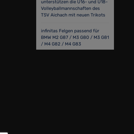
unterstützen die U16- und U18-
Volleyballmannschaften des
TSV Aichach mit neuen Trikots
infinitas Felgen passend für
BMW M2 G87 / M3 G80 / M3 G81
/ M4 G82 / M4 G83