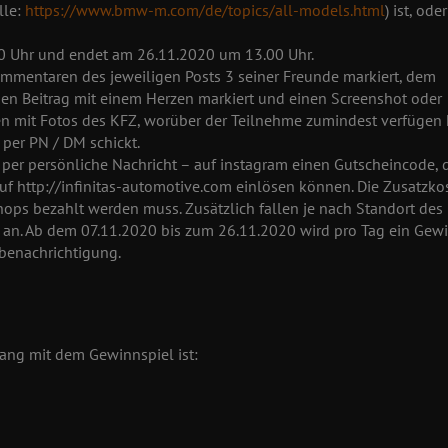
lle:
https://www.bmw-m.com/de/topics/all-models.html
) ist, oder
0 Uhr und endet am 26.11.2020 um 13.00 Uhr.
ommentaren des jeweiligen Posts 3 seiner Freunde markiert, dem
igen Beitrag mit einem Herzen markiert und einen Screenshot oder
n mit Fotos des KFZ, worüber der Teilnehme zumindest verfügen 
 per PN / DM schickt.
o per persönliche Nachricht – auf instagram einen Gutscheincode, 
auf http://infinitas-automotive.com einlösen können. Die Zusatzko
hops bezahlt werden muss. Zusätzlich fallen je nach Standort des
 an. Ab dem 07.11.2020 bis zum 26.11.2020 wird pro Tag ein Gew
nbenachrichtigung.
ang mit dem Gewinnspiel ist: