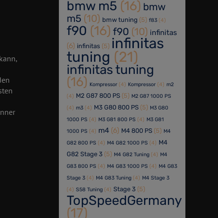
bmw m5
(16)
bmw
m5
(10)
bmw tuning
(5)
f83
(4)
f90
(16)
f90
(10)
infinitas
infinitas
(6)
infinitas
(5)
tuning
(21)
kann,
infinitas tuning
(16)
den
Kompressor
(4)
Kompressor
(4)
m2
sten
M2 G87 800 PS
(5)
(4)
M2 G87 1000 PS
M3 G80 800 PS
(5)
(4)
m3
(4)
M3 G80
inner
1000 PS
(4)
M3 G81 800 PS
(4)
M3 G81
m4
(6)
M4 800 PS
(5)
1000 PS
(4)
M4
M4
G82 800 PS
(4)
M4 G82 1000 PS
(4)
G82 Stage 3
(5)
M4 G82 Tuning
(4)
M4
G83 800 PS
(4)
M4 G83 1000 PS
(4)
M4 G83
Stage 3
(4)
M4 G83 Tuning
(4)
M4 Stage 3
Stage 3
(5)
(4)
S58 Tuning
(4)
TopSpeedGermany
(17)