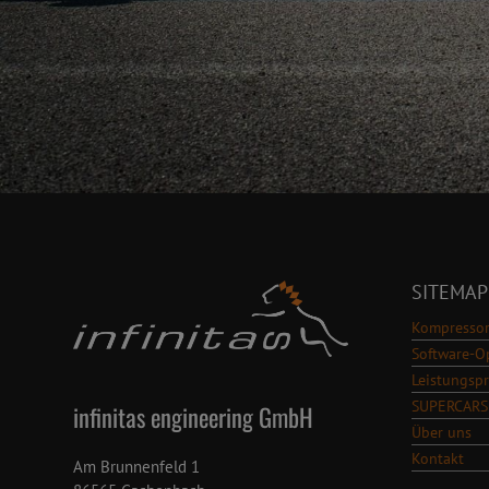
SITEMAP
Kompressor
Software-O
Leistungsp
SUPERCARS
infinitas engineering GmbH
Über uns
Kontakt
Am Brunnenfeld 1