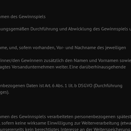
ahmen des Gewinnspiels
rdnungsgemäßen Durchführung und Abwicklung des Gewinnspiels 
ame, und, sofern vorhanden, Vor- und Nachname des jeweiligen
inner/den Gewinnern zusätzlich den Namen und Vornamen sowie
tragtes Versandunternehmen weiter. Eine darüberhinausgehende
nbezogenen Daten ist Art. 6 Abs. 1 lit. b DSGVO (Durchführung
ges).
hmen des Gewinnspiels verarbeiteten personenbezogenen spätes
sofern keine wirksame Einwilligung zur Weiterverarbeitung (etw
unsererseits kein berechtigtes Interesse an der Weiterspeicherung