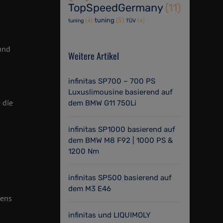
TopSpeedGermany
(11)
tuning
(5)
tuning
(4)
TÜV
(4)
und
Weitere Artikel
infinitas SP700 – 700 PS
Luxuslimousine basierend auf
 die
dem BMW G11 750Li
infinitas SP1000 basierend auf
dem BMW M8 F92 | 1000 PS &
1200 Nm
infinitas SP500 basierend auf
dem M3 E46
tens
a
infinitas und LIQUIMOLY