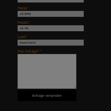
Marke
Modell *
Land *
Ihre Anfrage? *