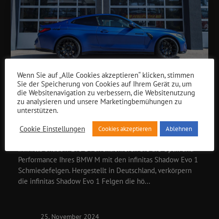
Wenn Sie auf „Alle Cookies akzeptieren“ klicken, stimmen
Sie der Speicherung von Cookies auf Ihrem Gerät zu, um
die Websitenavigation zu verbessern, die Websitenutzung
NEWS
zu analysieren und unsere Marketingbemühungen zu
INFINITAS SHADOW EVO 1
unterstützen.
Cookie Einstellungen
Cookies akzeptieren
Ablehnen
infinitas Shadow Evo 1 Perfektionieren Sie die Optik und
Performance Ihres BMW M mit den infinitas Shadow Evo 1
Schmiedefelgen. Hergestellt in Deutschland, verkörpern
die infinitas Shadow Evo 1 Felgen die hö...
25. November 2024