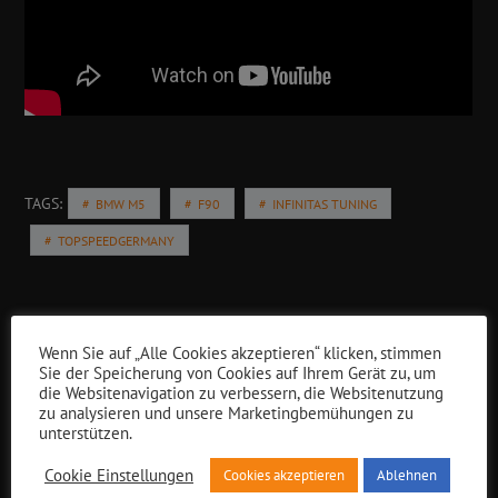
TAGS:
BMW M5
F90
INFINITAS TUNING
TOPSPEEDGERMANY
Kategorien
Wenn Sie auf „Alle Cookies akzeptieren“ klicken, stimmen
Sie der Speicherung von Cookies auf Ihrem Gerät zu, um
die Websitenavigation zu verbessern, die Websitenutzung
insights
zu analysieren und unsere Marketingbemühungen zu
unterstützen.
News
News & Events
Cookie Einstellungen
Cookies akzeptieren
Ablehnen
News