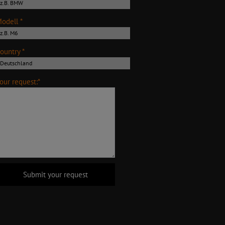
odell *
ountry *
our request:*