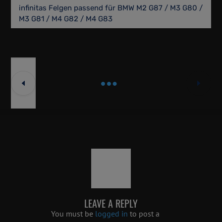
infinitas Felgen passend für BMW M2 G87 / M3 G80 /
M3 G81 / M4 G82 / M4 G83
LEAVE A REPLY
You must be
logged in
to post a