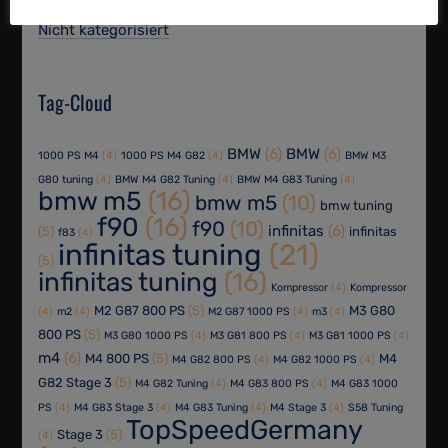
Nicht kategorisiert
Tag-Cloud
BMW
(6)
BMW
(6)
1000 PS M4
(4)
1000 PS M4 G82
(4)
BMW M3
G80 tuning
(4)
BMW M4 G82 Tuning
(4)
BMW M4 G83 Tuning
(4)
bmw m5
(16)
bmw m5
(10)
bmw tuning
f90
(16)
f90
(10)
infinitas
(6)
(5)
infinitas
f83
(4)
infinitas tuning
(21)
(5)
infinitas tuning
(16)
Kompressor
(4)
Kompressor
M2 G87 800 PS
(5)
M3 G80
(4)
m2
(4)
M2 G87 1000 PS
(4)
m3
(4)
800 PS
(5)
M3 G80 1000 PS
(4)
M3 G81 800 PS
(4)
M3 G81 1000 PS
(4)
m4
(6)
M4 800 PS
(5)
M4
M4 G82 800 PS
(4)
M4 G82 1000 PS
(4)
G82 Stage 3
(5)
M4 G82 Tuning
(4)
M4 G83 800 PS
(4)
M4 G83 1000
PS
(4)
M4 G83 Stage 3
(4)
M4 G83 Tuning
(4)
M4 Stage 3
(4)
S58 Tuning
TopSpeedGermany
Stage 3
(5)
(4)