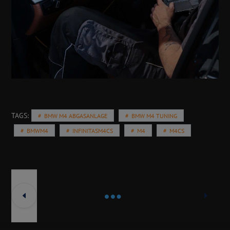
TAGS:
BMW M4 ABGASANLAGE
BMW M4 TUNING
BMWM4
INFINITASM4CS
M4
M4CS