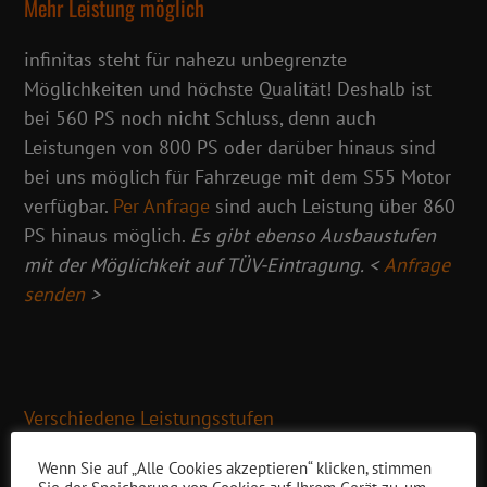
Mehr Leistung möglich
infinitas steht für nahezu unbegrenzte
Möglichkeiten und höchste Qualität! Deshalb ist
bei 560 PS noch nicht Schluss, denn auch
Leistungen von 800 PS oder darüber hinaus sind
bei uns möglich für Fahrzeuge mit dem S55 Motor
verfügbar.
Per Anfrage
sind auch Leistung über 860
PS hinaus möglich.
Es gibt ebenso Ausbaustufen
mit der Möglichkeit auf TÜV-Eintragung.
<
Anfrage
senden
>
Verschiedene Leistungsstufen
Wenn Sie auf „Alle Cookies akzeptieren“ klicken, stimmen
Sie besitzen ein anderes Fahrzeug und sind