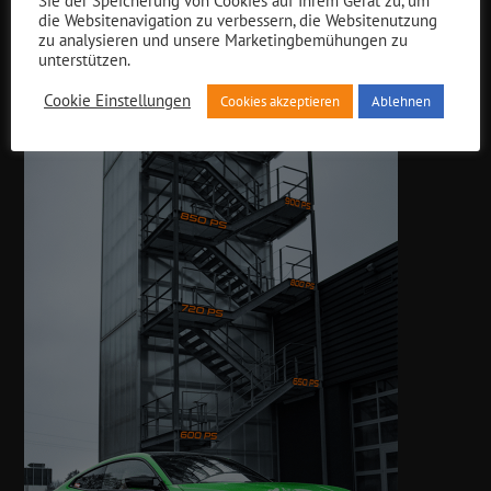
Sie der Speicherung von Cookies auf Ihrem Gerät zu, um
Interessiert an einer Leistungssteigerung?
die Websitenavigation zu verbessern, die Websitenutzung
zu analysieren und unsere Marketingbemühungen zu
unterstützen.
Cookie Einstellungen
Cookies akzeptieren
Ablehnen