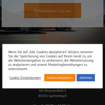
Kontaktieren Sie uns
Wenn Sie auf „Alle Cookies akzeptieren“ klicken, stimmen
Sie der Speicherung von Cookies auf Ihrem Gerät zu, um
die Websitenavigation zu verbessern, die Websitenutzung
zu analysieren und unsere Marketingbemühungen zu
unterstützen.
Cookie Einstellungen
Cookies akzeptieren
Ablehnen
infinitas engineering GmbH
Am Brunnenfeld 1
86565 Gachenbach