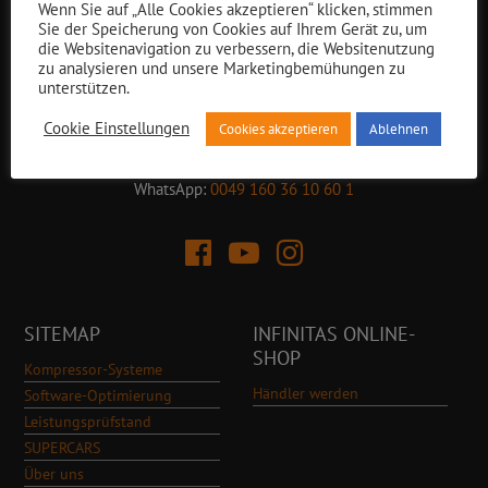
Wenn Sie auf „Alle Cookies akzeptieren“ klicken, stimmen
Mo – Fr 08:00 – 12:00 Uhr
Sie der Speicherung von Cookies auf Ihrem Gerät zu, um
die Websitenavigation zu verbessern, die Websitenutzung
Mo – Do 13:00 – 17:30 Uhr
zu analysieren und unsere Marketingbemühungen zu
Fr 13:00 – 15:00 Uhr
unterstützen.
Tel.: 0049 (0) 82 52 / 90 986-0
Cookie Einstellungen
Cookies akzeptieren
Ablehnen
E-Mail:
info@infinitas-automotive.com
WhatsApp:
0049 160 36 10 60 1
SITEMAP
INFINITAS ONLINE-
SHOP
Kompressor-Systeme
Händler werden
Software-Optimierung
Leistungsprüfstand
SUPERCARS
Über uns