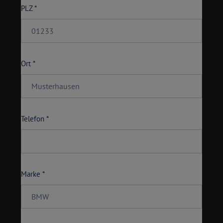
PLZ *
Ort *
Telefon *
Marke *