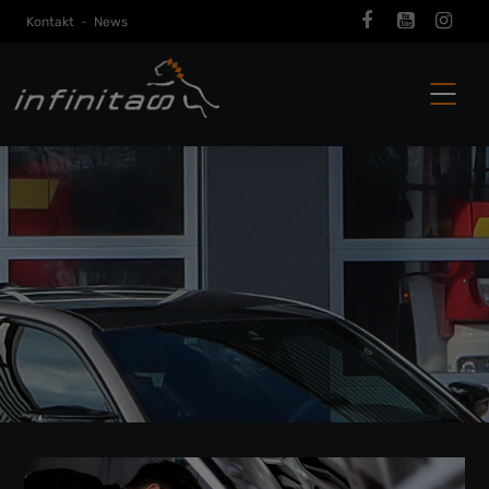
Kontakt
-
News
BMW M3 G80 Tuning infinitas
IHR SPEZIALIST FÜR BMW M3 G80
TUNING
KONTAKTIEREN SIE UNS