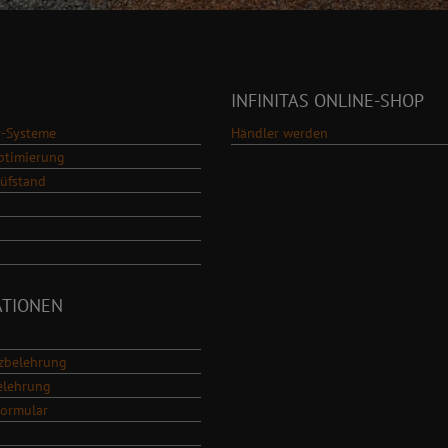
INFINITAS ONLINE-SHOP
-Systeme
Händler werden
ptimierung
rüfstand
ATIONEN
zbelehrung
elehrung
Formular