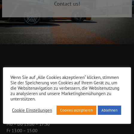
Contact us!
Wenn Sie auf „Alle Cookies akzeptieren“ klicken, stimmen
infinitas engineering GmbH
Sie der Speicherung von Cookies auf Ihrem Gerät zu, um
die Websitenavigation zu verbessern, die Websitenutzung
zu analysieren und unsere Marketingbemühungen zu
Am Brunnenfeld 1
unterstützen.
86565 Gachenbach
Cookie Einstellungen
Cookies akzeptieren
Ablehnen
Mo – Fr 08:00 – 12:00
Mo – Do 13:00 – 17:30
Fr 13:00 – 15:00