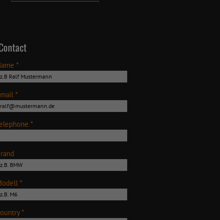
Contact
Name *
mail *
elephone *
rand
odell *
ountry *