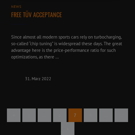
NEWS
FREE TÜV ACCEPTANCE
Since almost all modern sports cars rely on turbocharging,
so-called “chip tuning” is widespread these days. The great
advantage here is the price-performance ratio for such
optimizations, as there ...
31. März 2022
1
…
6
7
8
…
12