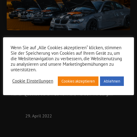
NEWS
Wenn Sie auf „Alle Cookies akzeptieren“ klicken, stimmen
PREISÄNDERUNG
Sie der Speicherung von Cookies auf Ihrem Gerät zu, um
die Websitenavigation zu verbessern, die Websitenutzung
zu analysieren und unsere Marketingbemühungen zu
unterstützen.
Preisanpassung infinitas steht seit vielen Jahren für
hochwertige Optimierungen, modernsten Entwicklungen,
Cookie Einstellungen
Cookies akzeptieren
Ablehnen
Fahrspaß und Ehrlichkeit. Um weiterhin in gewohnter
hoher Qualität liefern zu können, werden wir aufgr...
29. April 2022