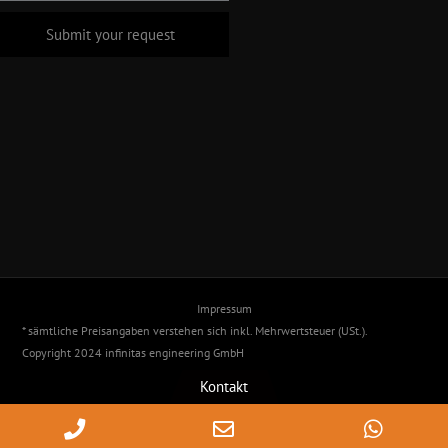
Impressum
* sämtliche Preisangaben verstehen sich inkl. Mehrwertsteuer (USt.).
Copyright 2024 infinitas engineering GmbH
Kontakt
Phone
Email
Whats