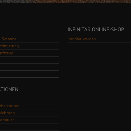
INFINITAS ONLINE-SHOP
-Systeme
Händler werden
ptimierung
rüfstand
ATIONEN
zbelehrung
elehrung
Formular