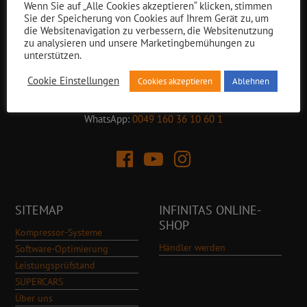
Wenn Sie auf „Alle Cookies akzeptieren“ klicken, stimmen
Mo – Fr 08:00 – 12:00 Uhr
Sie der Speicherung von Cookies auf Ihrem Gerät zu, um
die Websitenavigation zu verbessern, die Websitenutzung
Mo – Do 13:00 – 17:30 Uhr
zu analysieren und unsere Marketingbemühungen zu
Fr 13:00 – 15:00 Uhr
unterstützen.
Tel.: 0049 (0) 82 52 / 90 986-0
Cookie Einstellungen
Cookies akzeptieren
Ablehnen
E-Mail:
info@infinitas-automotive.com
WhatsApp:
0049 160 36 10 60 1
SITEMAP
INFINITAS ONLINE-
SHOP
Kompressor-Systeme
Händler werden
Software-Optimierung
Leistungsprüfstand
SUPERCARS
Über uns