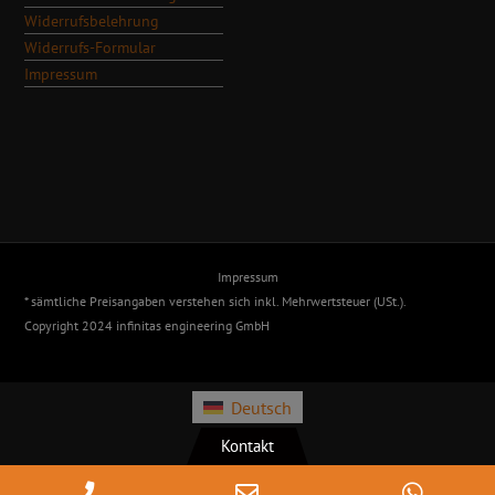
Widerrufsbelehrung
Widerrufs-Formular
Impressum
Impressum
* sämtliche Preisangaben verstehen sich inkl. Mehrwertsteuer (USt.).
Copyright 2024 infinitas engineering GmbH
Deutsch
Kontakt
Phone
Email
Whats