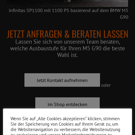
infinitas SP1100 mit 1100 PS basierend auf dem BMW M5
G90
JETZT ANFRAGEN & BERATEN LASSEN
Lassen Sie sich von unserem Team beraten,
welche Ausbaustufe für Ihren M5 G90 die beste
Wahl ist.
Jetzt Kontakt aufnehmen
oder
im Shop entdecken
Wenn Sie auf „Alle Cookies akzeptieren“ klicken, stimmen
Sie der Speicherung von Cookies auf Ihrem Gerät zu, um
die Websitenavigation zu verbessern, die Websitenutzung
zu analysieren und unsere Marketingbemühungen zu