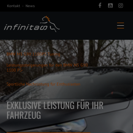
Kontakt
-
News
BMW M5 G90 1100PS Tuning
Leistungssteigerungen für den BMW M5 G90
1100 PS-
Sportliche Nachrüstung für Enthusiasten
EXKLUSIVE LEISTUNG FÜR IHR
FAHRZEUG