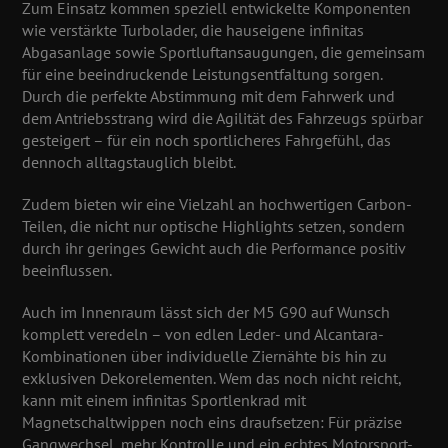
Zum Einsatz kommen speziell entwickelte Komponenten
wie verstärkte Turbolader, die hauseigene infinitas
Abgasanlage sowie Sportluftansaugungen, die gemeinsam
für eine beeindruckende Leistungsentfaltung sorgen.
Durch die perfekte Abstimmung mit dem Fahrwerk und
dem Antriebsstrang wird die Agilität des Fahrzeugs spürbar
gesteigert – für ein noch sportlicheres Fahrgefühl, das
dennoch alltagstauglich bleibt.
Zudem bieten wir eine Vielzahl an hochwertigen Carbon-
Teilen, die nicht nur optische Highlights setzen, sondern
durch ihr geringes Gewicht auch die Performance positiv
beeinflussen.
Auch im Innenraum lässt sich der M5 G90 auf Wunsch
komplett veredeln – von edlen Leder- und Alcantara-
Kombinationen über individuelle Ziernähte bis hin zu
exklusiven Dekorelementen. Wem das noch nicht reicht,
kann mit einem
infinitas Sportlenkrad mit
Magnetschaltwippen
noch eins draufsetzen: Für präzise
Gangwechsel, mehr Kontrolle und ein echtes Motorsport-